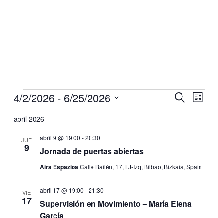
Eventos
Eventos
4/2/2026
 - 
6/25/2026
Navegaci
Nave
Buscar
Lista
de
de
Selecciona
vistas
la
abril 2026
búsqueda
de
fecha.
y
Even
abril 9 @ 19:00
-
20:30
JUE
9
vistas
Jornada de puertas abiertas
de
Aira Espazioa
Calle Bailén, 17, LJ-Izq, Bilbao, Bizkaia, Spain
Eventos
abril 17 @ 19:00
-
21:30
VIE
17
Supervisión en Movimiento – María Elena
García