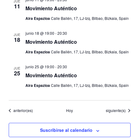
JUE
11
Movimiento Auténtico
Aira Espazioa
Calle Bailén, 17, LJ-Izq, Bilbao, Bizkaia, Spain
junio 18 @ 19:00
-
20:30
JUE
18
Movimiento Auténtico
Aira Espazioa
Calle Bailén, 17, LJ-Izq, Bilbao, Bizkaia, Spain
junio 25 @ 19:00
-
20:30
JUE
25
Movimiento Auténtico
Aira Espazioa
Calle Bailén, 17, LJ-Izq, Bilbao, Bizkaia, Spain
Eventos
Eventos
anterior(es)
Hoy
siguiente(s)
Suscribirse al calendario