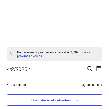
Eventos
Eventos
No hay eventos programados para abril 2, 2026. Ir a los
en
Aviso
próximos eventos
.
abril
2,
4/2/2026
Navegaci
Nave
Buscar
Día
de
2026
de
Selecciona
vistas
la
búsqueda
de
fecha.
Día anterior
Siguiente día
y
Even
vistas
Suscribirse al calendario
de
Eventos