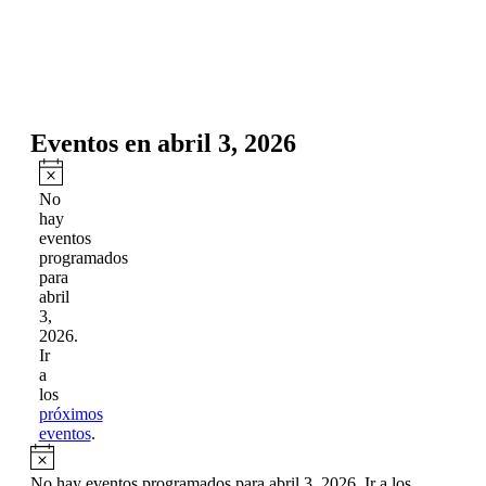
Eventos
Eventos en abril 3, 2026
Aviso
No
hay
eventos
programados
para
abril
3,
2026.
Ir
a
los
próximos
eventos
.
Aviso
No hay eventos programados para abril 3, 2026. Ir a los