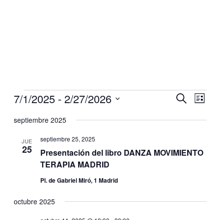
Eventos
Eventos
7/1/2025
 - 
2/27/2026
Navegaci
Nave
Buscar
Lista
de
de
Selecciona
vistas
la
septiembre 2025
búsqueda
de
fecha.
y
Even
septiembre 25, 2025
JUE
25
vistas
Presentación del libro DANZA MOVIMIENTO
de
TERAPIA MADRID
Eventos
Pl. de Gabriel Miró, 1 Madrid
octubre 2025