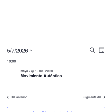
Eventos
Eventos
5/7/2026
Navegaci
Nave
Buscar
Día
de
en
de
Selecciona
vistas
la
19:00
mayo
búsqueda
de
fecha.
7,
y
Even
mayo 7 @ 19:00
-
20:30
2026
Movimiento Auténtico
vistas
de
Eventos
Día anterior
Siguiente día