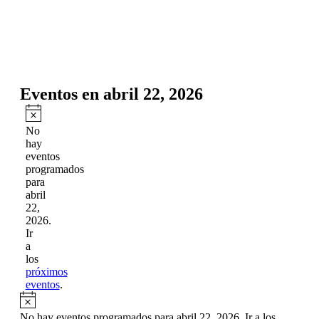
Eventos
Eventos en abril 22, 2026
Aviso
No
hay
eventos
programados
para
abril
22,
2026.
Ir
a
los
próximos
eventos
.
Aviso
No hay eventos programados para abril 22, 2026. Ir a los