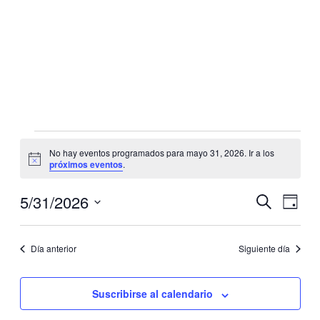
Eventos
Eventos
No hay eventos programados para mayo 31, 2026. Ir a los
en
Aviso
próximos eventos
.
mayo
31,
5/31/2026
Navegaci
Nave
Buscar
Día
de
2026
de
Selecciona
vistas
la
búsqueda
de
fecha.
Día anterior
Siguiente día
y
Even
vistas
Suscribirse al calendario
de
Eventos